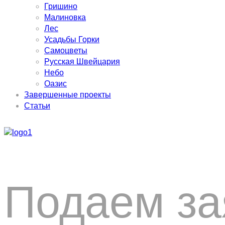
Гришино
Малиновка
Лес
Усадьбы Горки
Самоцветы
Русская Швейцария
Небо
Оазис
Завершенные проекты
Статьи
X
Подаем за