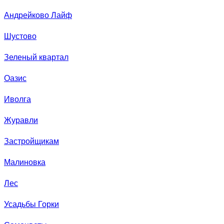
Андрейково Лайф
Шустово
Зеленый квартал
Оазис
Иволга
Журавли
Застройщикам
Малиновка
Лес
Усадьбы Горки